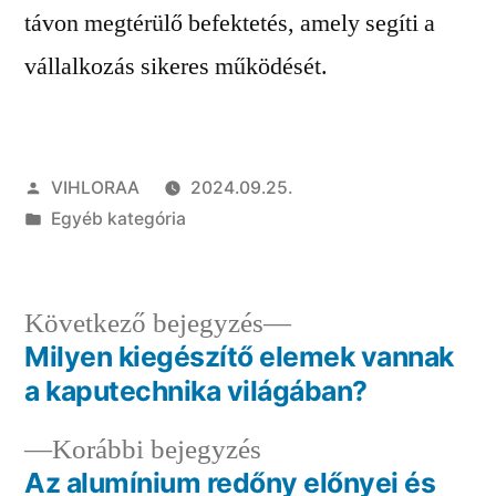
távon megtérülő befektetés, amely segíti a
vállalkozás sikeres működését.
Szerző:
VIHLORAA
2024.09.25.
Kategória:
Egyéb kategória
Következő
Következő bejegyzés
bejegyzés:
Milyen kiegészítő elemek vannak
Bejegyzés
a kaputechnika világában?
navigáció
Előző
Korábbi bejegyzés
bejegyzés:
Az alumínium redőny előnyei és