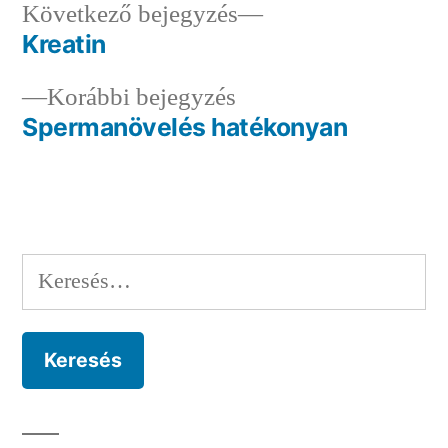
Következő
Következő bejegyzés
bejegyzés:
Kreatin
Bejegyzés
Előző
Korábbi bejegyzés
navigáció
bejegyzés:
Spermanövelés hatékonyan
Keresés: