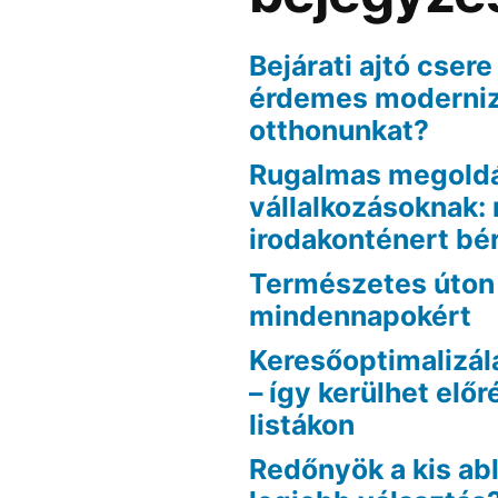
Bejárati ajtó csere
érdemes moderniz
otthonunkat?
Rugalmas megold
vállalkozásoknak: 
irodakonténert bér
Természetes úton 
mindennapokért
Keresőoptimalizá
– így kerülhet előr
listákon
Redőnyök a kis ab