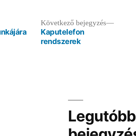
ző
Követk
Következő bejegyzés
egyzés:
bejegy
unkájára
Kaputelefon
rendszerek
Legutóbb
bejegyzé