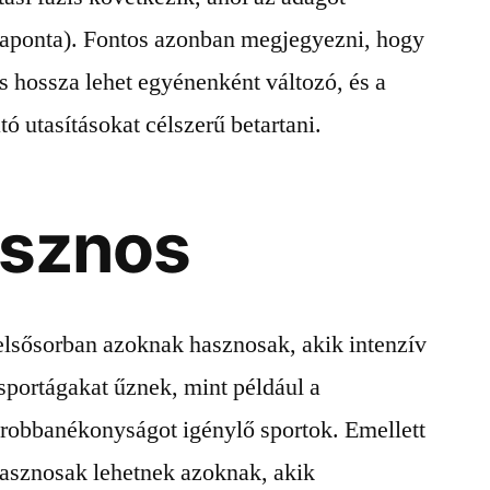
naponta). Fontos azonban megjegyezni, hogy
us hossza lehet egyénenként változó, és a
ó utasításokat célszerű betartani.
asznos
 elsősorban azoknak hasznosak, akik intenzív
 sportágakat űznek, mint például a
 robbanékonyságot igénylő sportok. Emellett
hasznosak lehetnek azoknak, akik