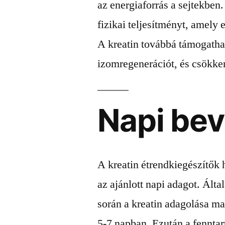
az energiaforrás a sejtekben.
fizikai teljesítményt, amely 
A kreatin továbbá támogatha
izomregenerációt, és csökken
Napi bev
A kreatin étrendkiegészítők 
az ajánlott napi adagot. Által
során a kreatin adagolása m
5-7 napban. Ezután a fenntar