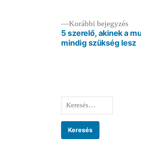
Elő
Korábbi bejegyzés
bej
5 szerelő, akinek a m
Bejegyzés
mindig szükség lesz
navigáció
Keresés: