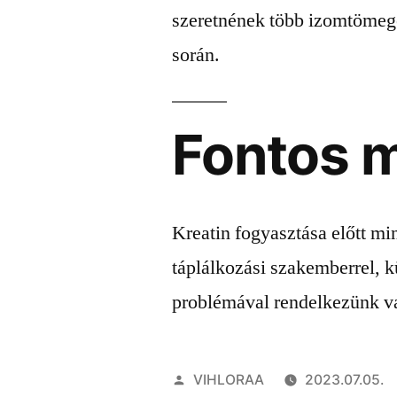
szeretnének több izomtömeget
során.
Fontos 
Kreatin fogyasztása előtt mi
táplálkozási szakemberrel, 
problémával rendelkezünk va
Szerző:
VIHLORAA
2023.07.05.