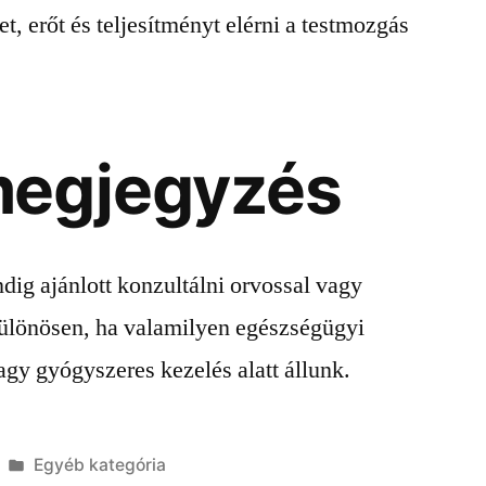
, erőt és teljesítményt elérni a testmozgás
megjegyzés
ndig ajánlott konzultálni orvossal vagy
különösen, ha valamilyen egészségügyi
gy gyógyszeres kezelés alatt állunk.
Kategória:
Egyéb kategória