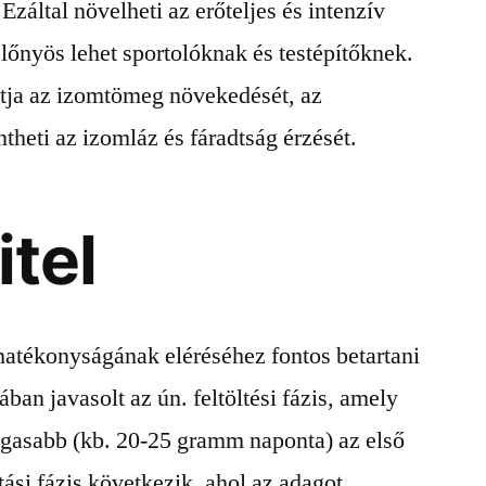
 Ezáltal növelheti az erőteljes és intenzív
előnyös lehet sportolóknak és testépítőknek.
tja az izomtömeg növekedését, az
theti az izomláz és fáradtság érzését.
itel
hatékonyságának eléréséhez fontos betartani
ában javasolt az ún. feltöltési fázis, amely
agasabb (kb. 20-25 gramm naponta) az első
tási fázis következik, ahol az adagot