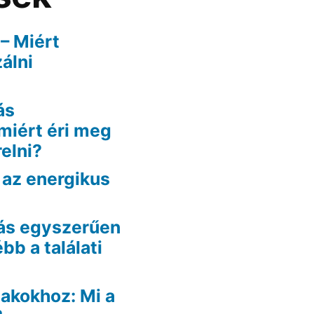
 – Miért
álni
ás
miért éri meg
elni?
az energikus
lás egyszerűen
ébb a találati
lakokhoz: Mi a