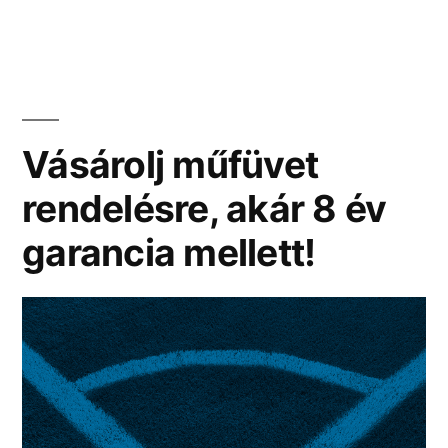
táplálékkiegészítők
nem
csupán
élsportolóknak
fontosak!
Vásárolj műfüvet
rendelésre, akár 8 év
garancia mellett!