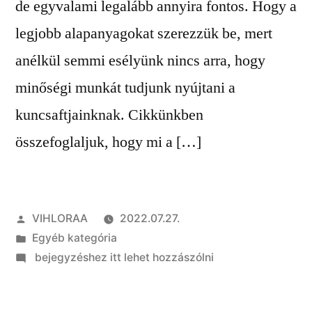
de egyvalami legalább annyira fontos. Hogy a
legjobb alapanyagokat szerezzük be, mert
anélkül semmi esélyünk nincs arra, hogy
minőségi munkát tudjunk nyújtani a
kuncsaftjainknak. Cikkünkben
összefoglaljuk, hogy mi a […]
Szerző:
VIHLORAA
2022.07.27.
Kategória:
Egyéb kategória
on
bejegyzéshez itt lehet hozzászólni
Vásárolj
pedikűrös