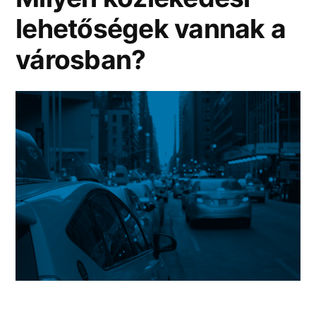
lehetőségek vannak a
irodai
témában?
városban?