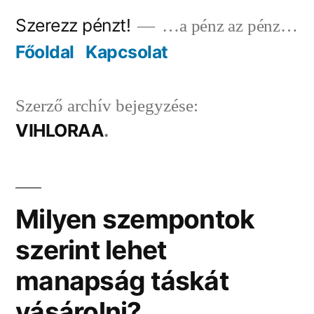
Tartalomhoz
Szerezz pénzt!
…a pénz az pénz…
Főoldal
Kapcsolat
Szerző archív bejegyzése:
VIHLORAA
Milyen szempontok
szerint lehet
manapság táskát
vásárolni?