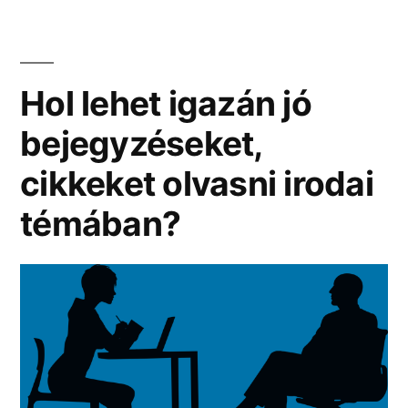
alapanyagokat
kifejezetten
olcsó
árakon!
Hol lehet igazán jó
bejegyzéseket,
cikkeket olvasni irodai
témában?