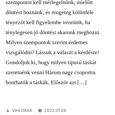
szempontot kell mérlegelnünk, mielőtt
döntést hoznánk, és rengeteg különféle
tényezőt kell figyelembe vennünk, ha
ténylegesen jó döntést akarunk meghozni.
Milyen szempontok szerint érdemes
vizsgálódni? Lássuk a választ a kérdésre!
Gondoljuk ki, hogy milyen típusú táskát
szeretnénk venni Három nagy csoportra
bonthatók a táskák. Először azt […]
Szerző:
VIHLORAA
2022.07.28.