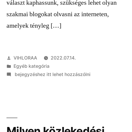
választ kaphassunk, szükséges lehet olyan
szakmai blogokat olvasni az interneten,
amelyek tényleg […]
Szerző:
VIHLORAA
2022.07.14.
Kategória:
Egyéb kategória
on
bejegyzéshez itt lehet hozzászólni
Hol
lehet
igazán
jó
bejegyzéseket,
cikkeket
Milyen közlekedési
olvasni