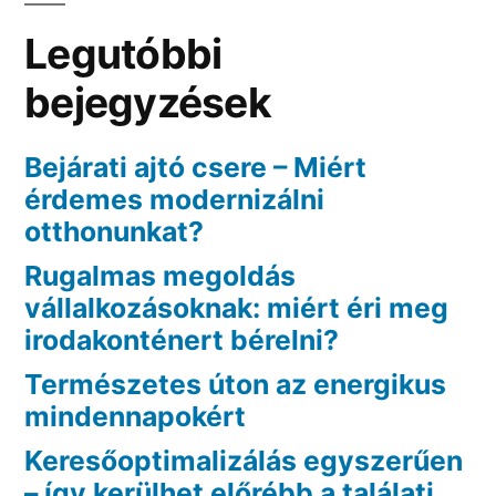
Legutóbbi
bejegyzések
Bejárati ajtó csere – Miért
érdemes modernizálni
otthonunkat?
Rugalmas megoldás
vállalkozásoknak: miért éri meg
irodakonténert bérelni?
Természetes úton az energikus
mindennapokért
Keresőoptimalizálás egyszerűen
– így kerülhet előrébb a találati