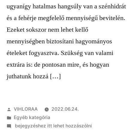
ugyanígy hatalmas hangsúly van a szénhidrát
és a fehérje megfelelő mennyiségű bevitelén.
Ezeket sokszor nem lehet kellő
mennyiségben biztosítani hagyományos
ételeket fogyasztva. Szükség van valami
extrára is: de pontosan mire, és hogyan
juthatunk hozzá […]
Szerző:
VIHLORAA
2022.06.24.
Kategória:
Egyéb kategória
on
bejegyzéshez itt lehet hozzászólni
A