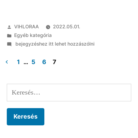
Szerző:
VIHLORAA
2022.05.01.
Kategória:
Egyéb kategória
on
bejegyzéshez itt lehet hozzászólni
Mik
a
1
…
5
6
7
legjobb
Bejegyzés
számítógép
navigáció
tartozékok?
Keresés: