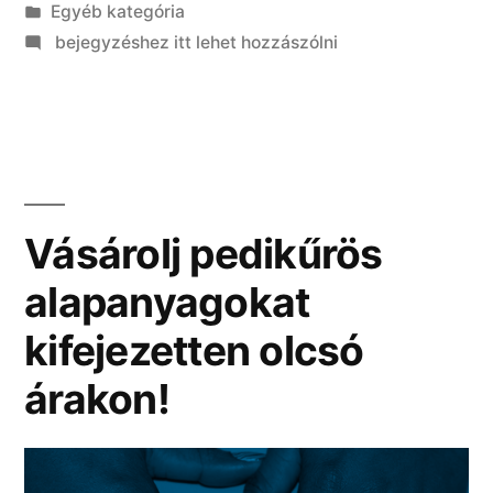
Kategória:
Egyéb kategória
on
bejegyzéshez itt lehet hozzászólni
Milyen
szempontok
szerint
lehet
manapság
táskát
Vásárolj pedikűrös
vásárolni?
alapanyagokat
kifejezetten olcsó
árakon!