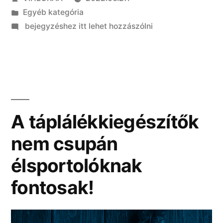
Kategória:
Egyéb kategória
on
bejegyzéshez itt lehet hozzászólni
Milyen
közlekedési
lehetőségek
vannak
a
városban?
A táplálékkiegészítők
nem csupán
élsportolóknak
fontosak!