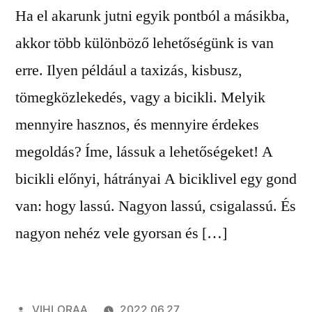
Ha el akarunk jutni egyik pontból a másikba,
akkor több különböző lehetőségünk is van
erre. Ilyen például a taxizás, kisbusz,
tömegközlekedés, vagy a bicikli. Melyik
mennyire hasznos, és mennyire érdekes
megoldás? Íme, lássuk a lehetőségeket! A
bicikli előnyi, hátrányai A biciklivel egy gond
van: hogy lassú. Nagyon lassú, csigalassú. És
nagyon nehéz vele gyorsan és […]
Szerző:
VIHLORAA
2022.06.27.