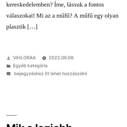
kereskedelemben? Íme, lássuk a fontos
válaszokat! Mi az a műfű? A műfű egy olyan
plasztik […]
Szerző:
VIHLORAA
2022.06.08.
Kategória:
Egyéb kategória
on
bejegyzéshez itt lehet hozzászólni
Vásárolj
műfüvet
rendelésre,
akár
8
év